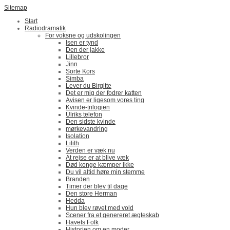
Sitemap
Start
Radiodramatik
For voksne og udskolingen
Isen er tynd
Den der jakke
Lillebror
Jinn
Sorte Kors
Simba
Lever du Birgitte
Det er mig der fodrer katten
Avisen er ligesom vores ting
Kvinde-trilogien
Ulriks telefon
Den sidste kvinde
mørkevandring
Isolation
Lilith
Verden er væk nu
At rejse er at blive væk
Død konge kæmper ikke
Du vil altid høre min stemme
Branden
Timer der blev til dage
Den store Herman
Hedda
Hun blev røvet med vold
Scener fra et genereret ægteskab
Havets Folk
Historien om en moder