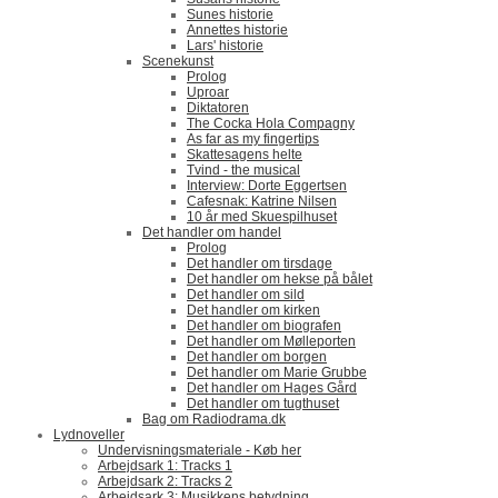
Sunes historie
Annettes historie
Lars' historie
Scenekunst
Prolog
Uproar
Diktatoren
The Cocka Hola Compagny
As far as my fingertips
Skattesagens helte
Tvind - the musical
Interview: Dorte Eggertsen
Cafesnak: Katrine Nilsen
10 år med Skuespilhuset
Det handler om handel
Prolog
Det handler om tirsdage
Det handler om hekse på bålet
Det handler om sild
Det handler om kirken
Det handler om biografen
Det handler om Mølleporten
Det handler om borgen
Det handler om Marie Grubbe
Det handler om Hages Gård
Det handler om tugthuset
Bag om Radiodrama.dk
Lydnoveller
Undervisningsmateriale - Køb her
Arbejdsark 1: Tracks 1
Arbejdsark 2: Tracks 2
Arbejdsark 3: Musikkens betydning