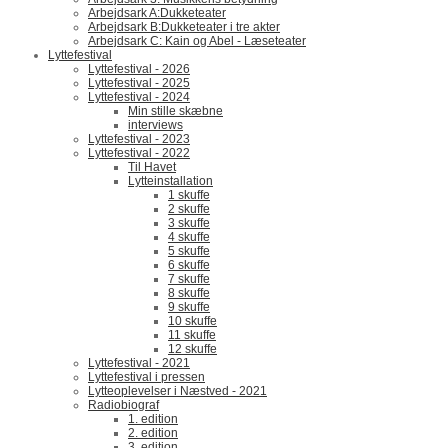
Arbejdsark A:Dukketeater
Arbejdsark B:Dukketeater i tre akter
Arbejdsark C: Kain og Abel - Læseteater
Lyttefestival
Lyttefestival - 2026
Lyttefestival - 2025
Lyttefestival - 2024
Min stille skæbne
interviews
Lyttefestival - 2023
Lyttefestival - 2022
Til Havet
Lytteinstallation
1 skuffe
2 skuffe
3 skuffe
4 skuffe
5 skuffe
6 skuffe
7 skuffe
8 skuffe
9 skuffe
10 skuffe
11 skuffe
12 skuffe
Lyttefestival - 2021
Lyttefestival i pressen
Lytteoplevelser i Næstved - 2021
Radiobiograf
1. edition
2. edition
3. edition