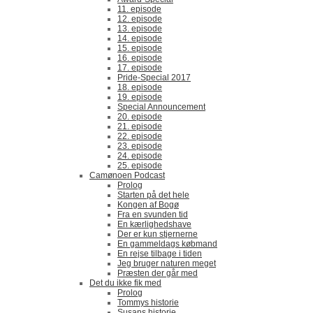
11. episode
12. episode
13. episode
14. episode
15. episode
16. episode
17. episode
Pride-Special 2017
18. episode
19. episode
Special Announcement
20. episode
21. episode
22. episode
23. episode
24. episode
25. episode
Camønoen Podcast
Prolog
Starten på det hele
Kongen af Bogø
Fra en svunden tid
En kærlighedshave
Der er kun stjernerne
En gammeldags købmand
En rejse tilbage i tiden
Jeg bruger naturen meget
Præsten der går med
Det du ikke fik med
Prolog
Tommys historie
Susans historie