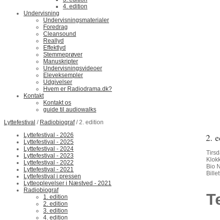
4. edition
Undervisning
Undervisningsmaterialer
Foredrag
Cleansound
Reallyd
Effektlyd
Stemmeprøver
Manuskripter
Undervisningsvideoer
Eleveksempler
Udgivelser
Hvem er Radiodrama.dk?
Kontakt
Kontakt os
guide til audiowalks
Lyttefestival
/
Radiobiograf
/ 2. edition
Lyttefestival - 2026
2. e
Lyttefestival - 2025
Lyttefestival - 2024
Tirs
Lyttefestival - 2023
Klok
Lyttefestival - 2022
Bio 
Lyttefestival - 2021
Bille
Lyttefestival i pressen
Lytteoplevelser i Næstved - 2021
Radiobiograf
T
1. edition
2. edition
3. edition
4. edition