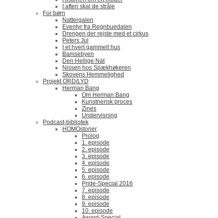
I aften skal de stråle
For børn
Nattergalen
Eventyr fra Regnbuedalen
Drengen der rejste med et cirkus
Peters Jul
I et hvert gammelt hus
Bamsebyen
Den Hellige Nat
Nissen hos Spækhøkeren
Skovens Hemmelighed
Projekt ORD/LYD
Herman Bang
Om Herman Bang
Kunstnerisk proces
Zines
Undervisning
Podcast-bibliotek
HOMOstorier
Prolog
1. episode
2. episode
3. episode
4. episode
5. episode
6. episode
Pride-Special 2016
7. episode
8. episode
9. episode
10. episode
Award-Special