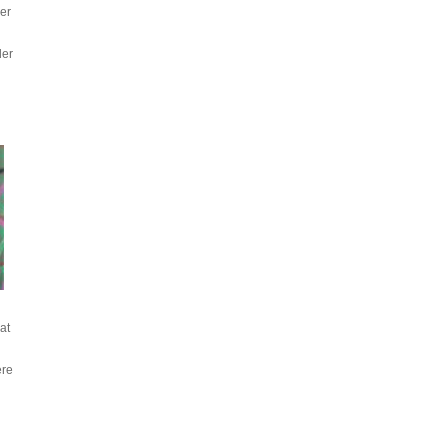
ier
der
at
ære