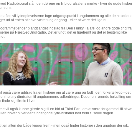
ed Radiobiograf slår igen dørene op til biografsalens mørke - hvor de gode histor
centrum.
 aften vil lytteoplevelserne tage udgangspunkt i ungdommen og alle de historier 
ger ud af enten at have været ung engang - eller at være det lige nu.
ogrammet er der blandt andet indslag fra Den Funky Falafel og andre gode ting fra
erne på NæstvedUngRadio. Det er ungt, det er ligefremt og det er bestemt ikke
igt.
il også være uddrag fra en historie om at være ung og født i den forkerte krop - det
 en helt ny dimission til ungdommens udfordringer. Det er en rørende fortælling om 
 finde sig tilrette i livet.
rne vil også kunne glæde sig til en bid af Third Ear - om at være for gammel til at v
Derudover bliver der fundet gode lytte-historier helt frem til selve dagen.
 alt en aften der både kigger frem - men også finder historier i den ungdom der gik.