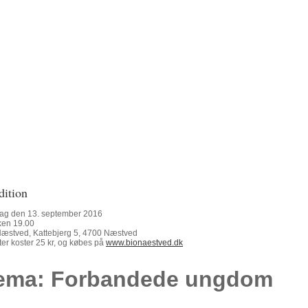
dition
dag den 13. september 2016
ken 19.00
Næstved, Kattebjerg 5, 4700 Næstved
tter koster 25 kr, og købes på
www.bionaestved.dk
ema: Forbandede ungdom