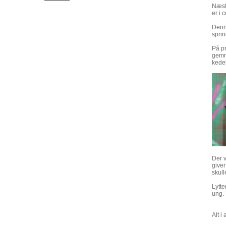
Næstv
er i 
Denne
sprin
På pr
gemm
kedel
Der v
giver
skulle
Lytte
ung. 
Alt i