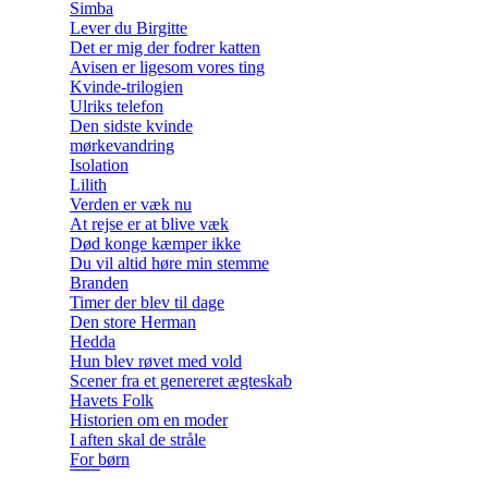
Simba
Lever du Birgitte
Det er mig der fodrer katten
Avisen er ligesom vores ting
Kvinde-trilogien
Ulriks telefon
Den sidste kvinde
mørkevandring
Isolation
Lilith
Verden er væk nu
At rejse er at blive væk
Død konge kæmper ikke
Du vil altid høre min stemme
Branden
Timer der blev til dage
Den store Herman
Hedda
Hun blev røvet med vold
Scener fra et genereret ægteskab
Havets Folk
Historien om en moder
I aften skal de stråle
For børn