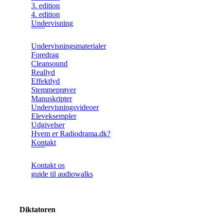
3. edition
4. edition
Undervisning
Undervisningsmaterialer
Foredrag
Cleansound
Reallyd
Effektlyd
Stemmeprøver
Manuskripter
Undervisningsvideoer
Eleveksempler
Udgivelser
Hvem er Radiodrama.dk?
Kontakt
Kontakt os
guide til audiowalks
Diktatoren