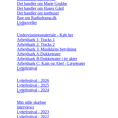
Det handler om Marie Grubbe
Det handler om Hages Gård
Det handler om tugthuset
Bag om Radiodrama.dk
Lydnoveller
Undervisningsmateriale - Køb her
Arbejdsark 1: Tracks 1
Arbejdsark 2: Tracks 2
Arbejdsark 3: Musikkens betydning
Arbejdsark A:Dukketeater
Arbejdsark B:Dukketeater i tre akter
Arbejdsark C: Kain og Abel - Læseteater
Lyttefestival
Lyttefestival - 2026
Lyttefestival - 2025
Lyttefestival - 2024
Min stille skæbne
interviews
Lyttefestival - 2023
Lyttefestival - 2022