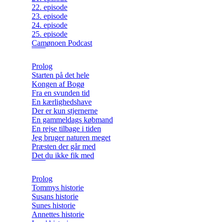
22. episode
23. episode
24. episode
25. episode
Camønoen Podcast
Prolog
Starten på det hele
Kongen af Bogø
Fra en svunden tid
En kærlighedshave
Der er kun stjernerne
En gammeldags købmand
En rejse tilbage i tiden
Jeg bruger naturen meget
Præsten der går med
Det du ikke fik med
Prolog
Tommys historie
Susans historie
Sunes historie
Annettes historie