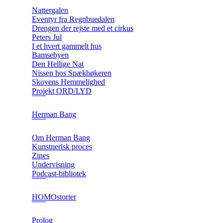
Nattergalen
Eventyr fra Regnbuedalen
Drengen der rejste med et cirkus
Peters Jul
I et hvert gammelt hus
Bamsebyen
Den Hellige Nat
Nissen hos Spækhøkeren
Skovens Hemmelighed
Projekt ORD/LYD
Herman Bang
Om Herman Bang
Kunstnerisk proces
Zines
Undervisning
Podcast-bibliotek
HOMOstorier
Prolog