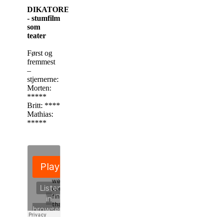
DIKATOREN
- stumfilm
som
teater
Først og
fremmest
–
stjernerne:
Morten:
*****
Britt: ****
Mathias:
*****