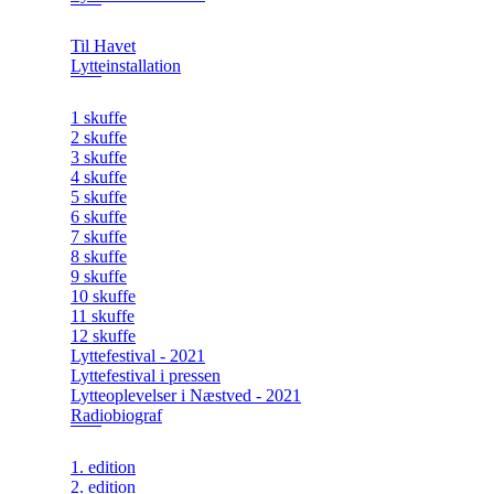
Til Havet
Lytteinstallation
1 skuffe
2 skuffe
3 skuffe
4 skuffe
5 skuffe
6 skuffe
7 skuffe
8 skuffe
9 skuffe
10 skuffe
11 skuffe
12 skuffe
Lyttefestival - 2021
Lyttefestival i pressen
Lytteoplevelser i Næstved - 2021
Radiobiograf
1. edition
2. edition