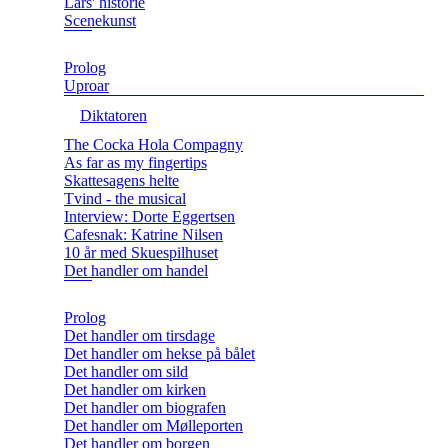
Lars' historie
Scenekunst
Prolog
Uproar
Diktatoren
The Cocka Hola Compagny
As far as my fingertips
Skattesagens helte
Tvind - the musical
Interview: Dorte Eggertsen
Cafesnak: Katrine Nilsen
10 år med Skuespilhuset
Det handler om handel
Prolog
Det handler om tirsdage
Det handler om hekse på bålet
Det handler om sild
Det handler om kirken
Det handler om biografen
Det handler om Mølleporten
Det handler om borgen