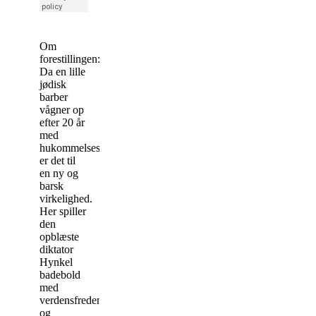
Om
forestillingen:
Da en lille
jødisk
barber
vågner op
efter 20 år
med
hukommelsestab,
er det til
en ny og
barsk
virkelighed.
Her spiller
den
opblæste
diktator
Hynkel
badebold
med
verdensfreden
og