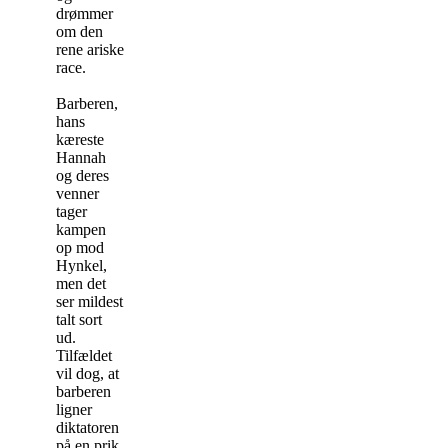
drømmer
om den
rene ariske
race.
Barberen,
hans
kæreste
Hannah
og deres
venner
tager
kampen
op mod
Hynkel,
men det
ser mildest
talt sort
ud.
Tilfældet
vil dog, at
barberen
ligner
diktatoren
på en prik,