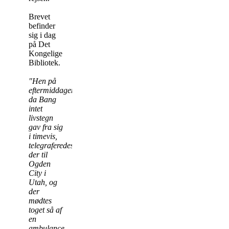
Brevet
befinder
sig i dag
på Det
Kongelige
Bibliotek.
"Hen på
eftermiddagen,
da Bang
intet
livstegn
gav fra sig
i timevis,
telegraferedes
der til
Ogden
City i
Utah, og
der
mødtes
toget så af
en
ambulance