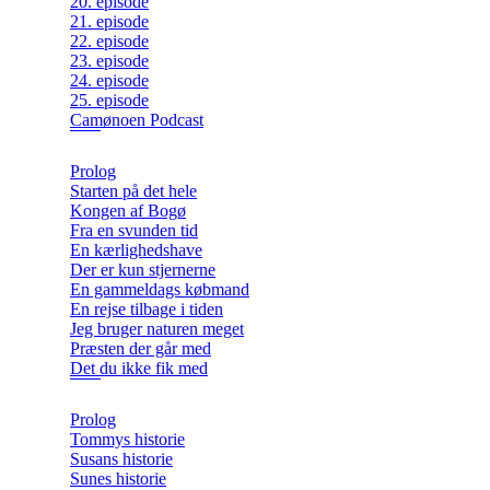
20. episode
21. episode
22. episode
23. episode
24. episode
25. episode
Camønoen Podcast
Prolog
Starten på det hele
Kongen af Bogø
Fra en svunden tid
En kærlighedshave
Der er kun stjernerne
En gammeldags købmand
En rejse tilbage i tiden
Jeg bruger naturen meget
Præsten der går med
Det du ikke fik med
Prolog
Tommys historie
Susans historie
Sunes historie