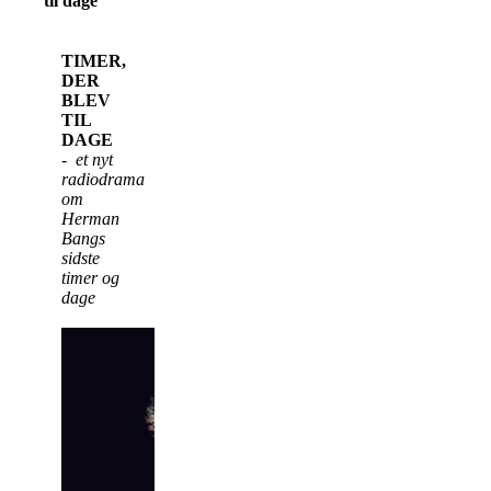
til dage
T
IMER,
DER
BLEV
TIL
DAGE
- et nyt
radiodrama
om
Herman
Bangs
sidste
timer og
dage