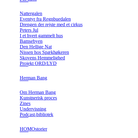
Nattergalen
Eventyr fra Regnbuedalen
Drengen der rejste med et cirkus
Peters Jul
I et hvert gammelt hus
Bamsebyen
Den Hellige Nat
Nissen hos Spækhøkeren
Skovens Hemmelighed
Projekt ORD/LYD
Herman Bang
Om Herman Bang
Kunstnerisk proces
Zines
Undervisning
Podcast-bibliotek
HOMOstorier