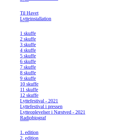
Til Havet
Lytteinstallation
1 skuffe
2 skuffe
3 skuffe
4 skuffe
5 skuffe
6 skuffe
7 skuffe
8 skuffe
9 skuffe
10 skuffe
11 skuffe
12 skuffe
Lyttefestival - 2021
Lyttefestival i pressen
Lytteoplevelser i Næstved - 2021
Radiobiograf
1. edition
2. edition