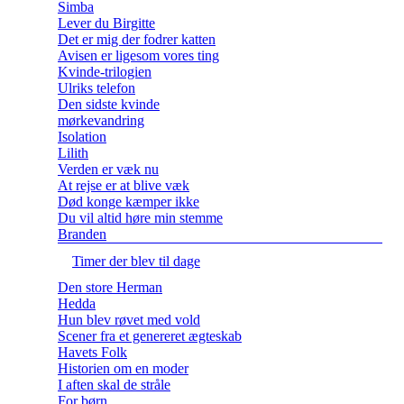
Simba
Lever du Birgitte
Det er mig der fodrer katten
Avisen er ligesom vores ting
Kvinde-trilogien
Ulriks telefon
Den sidste kvinde
mørkevandring
Isolation
Lilith
Verden er væk nu
At rejse er at blive væk
Død konge kæmper ikke
Du vil altid høre min stemme
Branden
Timer der blev til dage
Den store Herman
Hedda
Hun blev røvet med vold
Scener fra et genereret ægteskab
Havets Folk
Historien om en moder
I aften skal de stråle
For børn