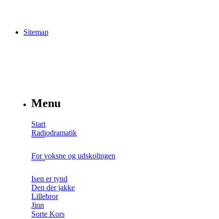
Sitemap
Menu
Start
Radiodramatik
For voksne og udskolingen
Isen er tynd
Den der jakke
Lillebror
Jinn
Sorte Kors