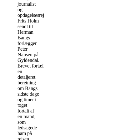
journalist
og
opdagelsesrejsende
Frits Holm
sendt til
Herman
Bangs
forlægger
Peter
Nansen på
Gyldendal.
Brevet fortæller
en
detaljeret
beretning
om Bangs
sidste dage
og timer i
toget
fortalt af
en mand,
som
ledsagede
ham på
rejsen.