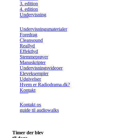
3. edition
4. edition
Undervisning
Undervisningsmaterialer
Foredrag
Cleansound
Reallyd
Effektlyd
Stemmeprøver
Manuskripter
Undervisningsvideoer
Eleveksempler
Udgivelser
Hvem er Radiodrama.dk?
Kontakt
Kontakt os
guide til audiowalks
Timer der blev