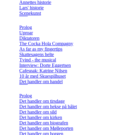
Annettes historie
Lars' historie
Scenekunst
Prolog
Uproar
Diktatoren
The Cocka Hola Compagny
As far as my fingertips
Skattesagens helte
Tvind - the musical
Interview: Dorte Eggertsen
Cafesnak: Katrine Nilsen
10 år med Skuespilhuset
Det handler om handel
Prolog
Det handler om tirsdage
Det handler om hekse på bålet
Det handler om sild
Det handler om kirken
Det handler om biografen
Det handler om Mølleporten
Det handler om borgen