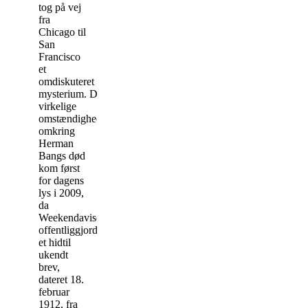
tog på vej
fra
Chicago til
San
Francisco
et
omdiskuteret
mysterium. De
virkelige
omstændigheder
omkring
Herman
Bangs død
kom først
for dagens
lys i 2009,
da
Weekendavisen
offentliggjorde
et hidtil
ukendt
brev,
dateret 18.
februar
1912, fra