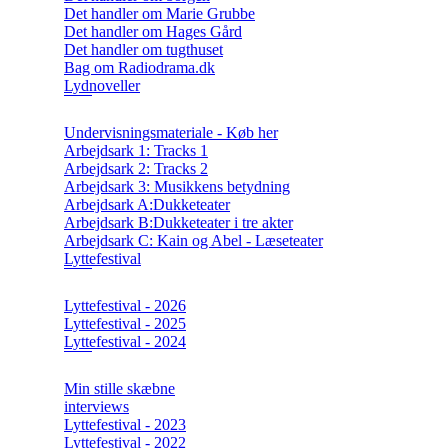
Det handler om Marie Grubbe
Det handler om Hages Gård
Det handler om tugthuset
Bag om Radiodrama.dk
Lydnoveller
Undervisningsmateriale - Køb her
Arbejdsark 1: Tracks 1
Arbejdsark 2: Tracks 2
Arbejdsark 3: Musikkens betydning
Arbejdsark A:Dukketeater
Arbejdsark B:Dukketeater i tre akter
Arbejdsark C: Kain og Abel - Læseteater
Lyttefestival
Lyttefestival - 2026
Lyttefestival - 2025
Lyttefestival - 2024
Min stille skæbne
interviews
Lyttefestival - 2023
Lyttefestival - 2022