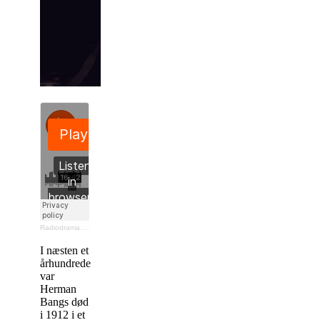
Radiodrama.dk
·
Timer der blev til dage
I næsten et
århundrede
var
Herman
Bangs død
i 1912 i et