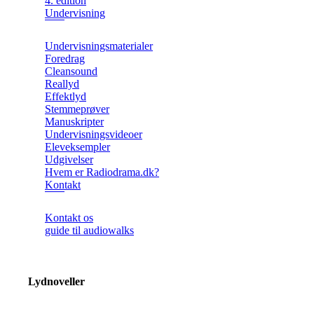
4. edition
Undervisning
Undervisningsmaterialer
Foredrag
Cleansound
Reallyd
Effektlyd
Stemmeprøver
Manuskripter
Undervisningsvideoer
Eleveksempler
Udgivelser
Hvem er Radiodrama.dk?
Kontakt
Kontakt os
guide til audiowalks
Lydnoveller