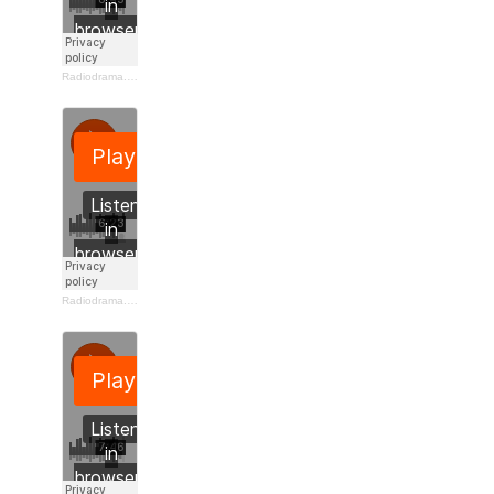
Radiodrama.dk
·
Så meget for
. Tekst af Hanne Dagmar Raaberg
Radiodrama.dk
·
Er du der mor?
Tekst af Dorte Roholte