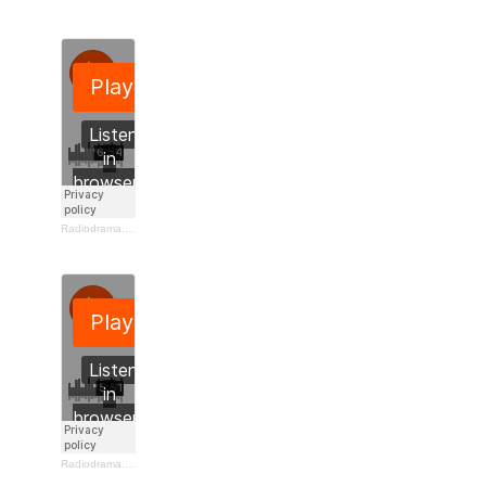
Radiodrama.dk
·
Sofia i fem dele
af Cecilie Eken
Radiodrama.dk
·
I en kælder sort som kul
af Peter Krogholm