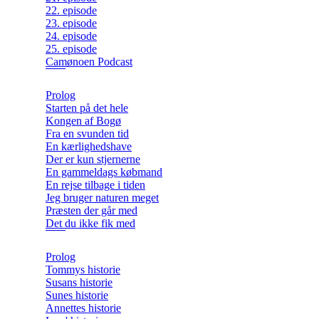
22. episode
23. episode
24. episode
25. episode
Camønoen Podcast
Prolog
Starten på det hele
Kongen af Bogø
Fra en svunden tid
En kærlighedshave
Der er kun stjernerne
En gammeldags købmand
En rejse tilbage i tiden
Jeg bruger naturen meget
Præsten der går med
Det du ikke fik med
Prolog
Tommys historie
Susans historie
Sunes historie
Annettes historie