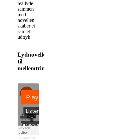
reallyde
sammen
med
novellen
skaber et
samlet
udtryk.
Lydnoveller
til
mellemtrinnet:
Radiodrama.dk
·
Soldaterfar
af Nicole Boyle Rødtnes