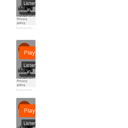
Radiodrama.dk
·
Hvorfor skriver du så meget om død?
Tekst af Jesper Wung-Sung
Radiodrama.dk
·
Vi maler byen rød
. Tekst af Dorte Lilmose