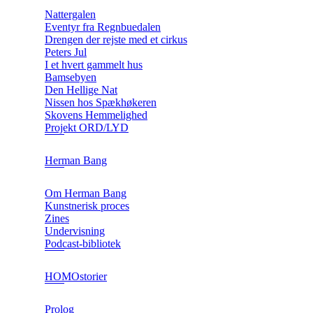
Nattergalen
Eventyr fra Regnbuedalen
Drengen der rejste med et cirkus
Peters Jul
I et hvert gammelt hus
Bamsebyen
Den Hellige Nat
Nissen hos Spækhøkeren
Skovens Hemmelighed
Projekt ORD/LYD
Herman Bang
Om Herman Bang
Kunstnerisk proces
Zines
Undervisning
Podcast-bibliotek
HOMOstorier
Prolog