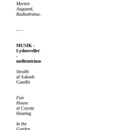
Morten
Aagaard,
Radiodrama.dk
- - -
MUSIK -
Lydnoveller
-
mellemtrinnet:
Stealth
af Aakash
Gandhi
Fun
House
af Coyote
Hearing
In the
Garden