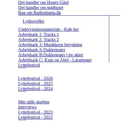
Det handler om Hages Gård
Det handler om tugthuset
Bag om Radiodrama.dk
Lydnoveller
Undervisningsmateriale - Køb her
Arbejdsark 1: Tracks 1
Arbejdsark 2: Tracks 2
Arbejdsark 3: Musikkens betydning
Arbejdsark A:Dukketeater
Arbejdsark B:Dukketeater i tre akter
Arbejdsark C: Kain og Abel - Læseteater
Lyttefestival
Lyttefestival - 2026
Lyttefestival - 2025
Lyttefestival - 2024
Min stille skæbne
interviews
Lyttefestival - 2023
Lyttefestival - 2022