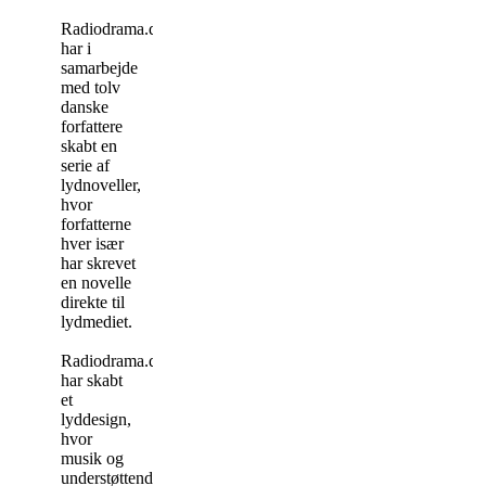
Radiodrama.dk
har i
samarbejde
med tolv
danske
forfattere
skabt en
serie af
lydnoveller,
hvor
forfatterne
hver især
har skrevet
en novelle
direkte til
lydmediet.
Radiodrama.dk
har skabt
et
lyddesign,
hvor
musik og
understøttende