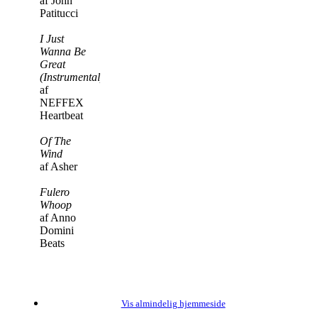
af John
Patitucci
I Just
Wanna Be
Great
(Instrumental)
af
NEFFEX
Heartbeat
Of The
Wind
af Asher
Fulero
Whoop
af Anno
Domini
Beats
Vis almindelig hjemmeside