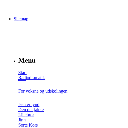
Sitemap
Menu
Start
Radiodramatik
For voksne og udskolingen
Isen er tynd
Den der jakke
Lillebror
Jinn
Sorte Kors