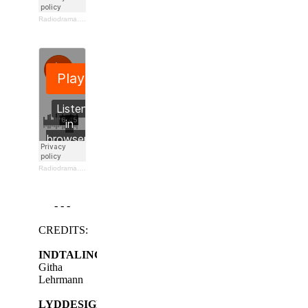
Radiodrama.dk
·
Blot en spejderdreng
. Tekst af Maria Frantzen Sanko
Radiodrama.dk
·
Mange kilo, mange reps
. Tekst af Anne Cathrine Bomann
- - -
CREDITS:
INDTALING:
Githa
Lehrmann
LYDDESIGN: