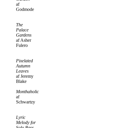
af
Godmode
The
Palace
Gardens
af Asher
Fulero
Pixelated
Autumn
Leaves
af Jeremy
Blake
Monthaholic
af
Schwartzy
Lyric
Melody for
Solo Bass