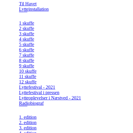
Til Havet
Lytteinstallation
1 skuffe
2 skuffe
3 skuffe
4 skuffe
5 skuffe
6 skuffe
7 skuffe
8 skuffe
9 skuffe
10 skuffe
11 skuffe
12 skuffe
Lyttefestival - 2021
Lyttefestival i pressen
Lytteoplevelser i Næstved - 2021
Radiobiograf
1. edition
2. edition
3. edition