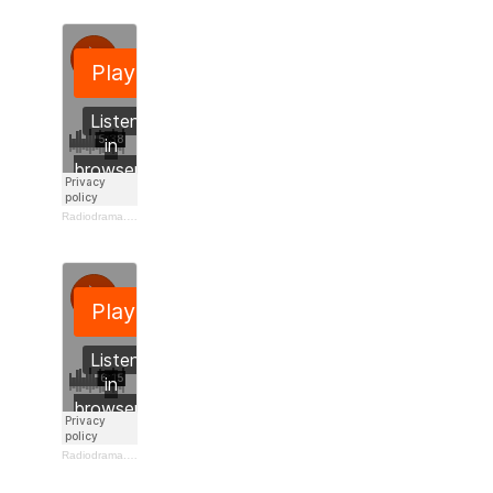
Radiodrama.dk
·
En slutning
af Rebecca Bach-Lauritsen
Radiodrama.dk
·
Dåseskjul
af Trine Juul Hansen