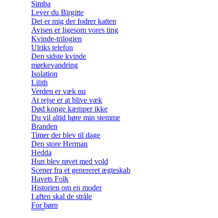
Simba
Lever du Birgitte
Det er mig der fodrer katten
Avisen er ligesom vores ting
Kvinde-trilogien
Ulriks telefon
Den sidste kvinde
mørkevandring
Isolation
Lilith
Verden er væk nu
At rejse er at blive væk
Død konge kæmper ikke
Du vil altid høre min stemme
Branden
Timer der blev til dage
Den store Herman
Hedda
Hun blev røvet med vold
Scener fra et genereret ægteskab
Havets Folk
Historien om en moder
I aften skal de stråle
For børn