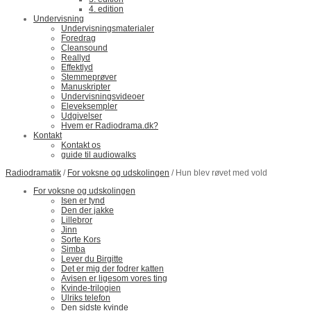
4. edition
Undervisning
Undervisningsmaterialer
Foredrag
Cleansound
Reallyd
Effektlyd
Stemmeprøver
Manuskripter
Undervisningsvideoer
Eleveksempler
Udgivelser
Hvem er Radiodrama.dk?
Kontakt
Kontakt os
guide til audiowalks
Radiodramatik
/
For voksne og udskolingen
/ Hun blev røvet med vold
For voksne og udskolingen
Isen er tynd
Den der jakke
Lillebror
Jinn
Sorte Kors
Simba
Lever du Birgitte
Det er mig der fodrer katten
Avisen er ligesom vores ting
Kvinde-trilogien
Ulriks telefon
Den sidste kvinde