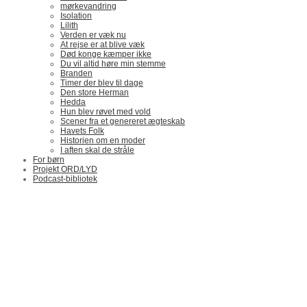
mørkevandring
Isolation
Lilith
Verden er væk nu
At rejse er at blive væk
Død konge kæmper ikke
Du vil altid høre min stemme
Branden
Timer der blev til dage
Den store Herman
Hedda
Hun blev røvet med vold
Scener fra et genereret ægteskab
Havets Folk
Historien om en moder
I aften skal de stråle
For børn
Projekt ORD/LYD
Podcast-bibliotek