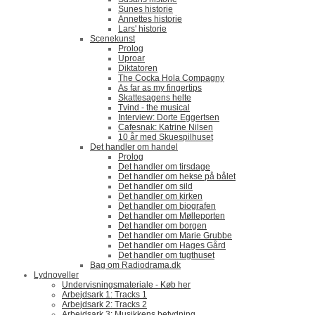
Sunes historie
Annettes historie
Lars' historie
Scenekunst
Prolog
Uproar
Diktatoren
The Cocka Hola Compagny
As far as my fingertips
Skattesagens helte
Tvind - the musical
Interview: Dorte Eggertsen
Cafesnak: Katrine Nilsen
10 år med Skuespilhuset
Det handler om handel
Prolog
Det handler om tirsdage
Det handler om hekse på bålet
Det handler om sild
Det handler om kirken
Det handler om biografen
Det handler om Mølleporten
Det handler om borgen
Det handler om Marie Grubbe
Det handler om Hages Gård
Det handler om tugthuset
Bag om Radiodrama.dk
Lydnoveller
Undervisningsmateriale - Køb her
Arbejdsark 1: Tracks 1
Arbejdsark 2: Tracks 2
Arbejdsark 3: Musikkens betydning