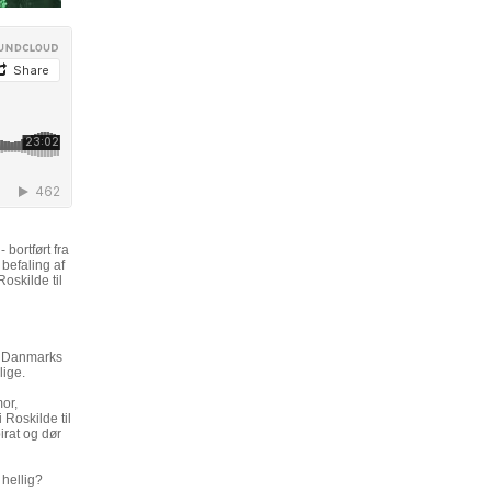
bortført fra
 befaling af
oskilde til
i Danmarks
lige.
or,
 Roskilde til
irat og dør
 hellig?