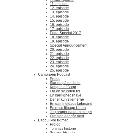
11. episode
12. episode
13. episode
14. episode
15. episode
16. episode
17. episode
Pride-Special 2017
18. episode
19. episode
Special Announcement
20. episode
21. episode
22. episode
23. episode
24. episode
25. episode
Camønoen Podcast
Prolog
Starten på det hele
Kongen af Bogø
Fra en svunden tid
En kærlighedshave
Der er kun stjernerne
En gammeldags købmand
En rejse tilbage i tiden
Jeg bruger naturen meget
Præsten der går med
Det du ikke fik med
Prolog
Tommys historie
Susans historie