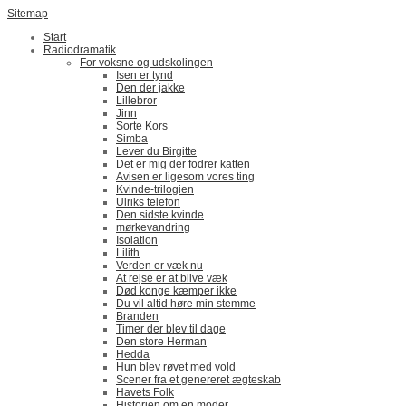
Sitemap
Start
Radiodramatik
For voksne og udskolingen
Isen er tynd
Den der jakke
Lillebror
Jinn
Sorte Kors
Simba
Lever du Birgitte
Det er mig der fodrer katten
Avisen er ligesom vores ting
Kvinde-trilogien
Ulriks telefon
Den sidste kvinde
mørkevandring
Isolation
Lilith
Verden er væk nu
At rejse er at blive væk
Død konge kæmper ikke
Du vil altid høre min stemme
Branden
Timer der blev til dage
Den store Herman
Hedda
Hun blev røvet med vold
Scener fra et genereret ægteskab
Havets Folk
Historien om en moder