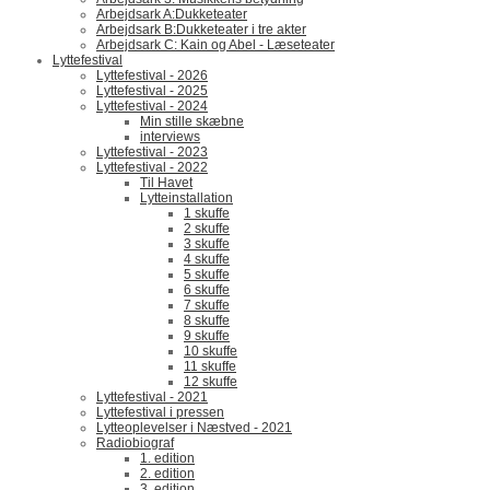
Arbejdsark A:Dukketeater
Arbejdsark B:Dukketeater i tre akter
Arbejdsark C: Kain og Abel - Læseteater
Lyttefestival
Lyttefestival - 2026
Lyttefestival - 2025
Lyttefestival - 2024
Min stille skæbne
interviews
Lyttefestival - 2023
Lyttefestival - 2022
Til Havet
Lytteinstallation
1 skuffe
2 skuffe
3 skuffe
4 skuffe
5 skuffe
6 skuffe
7 skuffe
8 skuffe
9 skuffe
10 skuffe
11 skuffe
12 skuffe
Lyttefestival - 2021
Lyttefestival i pressen
Lytteoplevelser i Næstved - 2021
Radiobiograf
1. edition
2. edition
3. edition