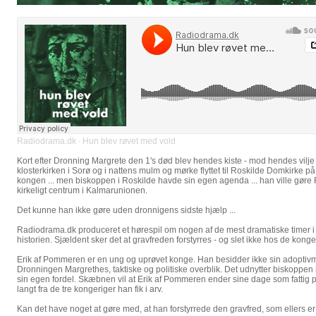
Radiodrama.dk
Hun blev røvet med vold
·
Kort efter Dronning Margrete den 1's død blev hendes kiste - mod hendes vilje - 
klosterkirken i Sorø og i nattens mulm og mørke flyttet til Roskilde Domkirke på
kongen ... men biskoppen i Roskilde havde sin egen agenda ... han ville gøre R
kirkeligt centrum i Kalmarunionen.
Det kunne han ikke gøre uden dronnigens sidste hjælp ...
Radiodrama.dk produceret et hørespil om nogen af de mest dramatiske timer 
historien. Sjældent sker det at gravfreden forstyrres - og slet ikke hos de konge
Erik af Pommeren er en ung og uprøvet konge. Han besidder ikke sin adoptivm
Dronningen Margrethes, taktiske og politiske overblik. Det udnytter biskoppen i
sin egen fordel. Skæbnen vil at Erik af Pommeren ender sine dage som fattig p
langt fra de tre kongeriger han fik i arv.
Kan det have noget at gøre med, at han forstyrrede den gravfred, som ellers er