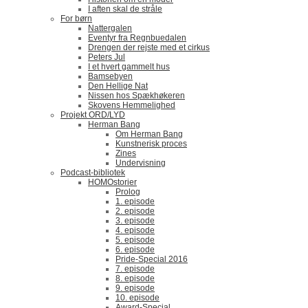
I aften skal de stråle
For børn
Nattergalen
Eventyr fra Regnbuedalen
Drengen der rejste med et cirkus
Peters Jul
I et hvert gammelt hus
Bamsebyen
Den Hellige Nat
Nissen hos Spækhøkeren
Skovens Hemmelighed
Projekt ORD/LYD
Herman Bang
Om Herman Bang
Kunstnerisk proces
Zines
Undervisning
Podcast-bibliotek
HOMOstorier
Prolog
1. episode
2. episode
3. episode
4. episode
5. episode
6. episode
Pride-Special 2016
7. episode
8. episode
9. episode
10. episode
Award-Special